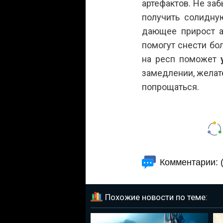
артефактов. Не заб
получить солидну
дающее прирост а
помогут снести бол
на респ поможет
замедлении, желате
попрощаться.
Комментарии: (
Похожие новости по теме: