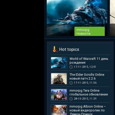
mmorpg
Новости
World of Warcraft 11 день рождения
Hot topics
Все фанаты mmorpg World of
Warcraft празднуют 11-ый день
World of Warcraft 11 день
рождения...
рождения
17-11-2015, 12:01
The Elder Scrolls Online
новый патч 2.2.6
17-11-2015, 11:56
mmorpg Tera Online
глобальное обновление
28-10-2015, 11:39
mmorpg Albion Online –
новый видеоролик по
Демон-Принцу