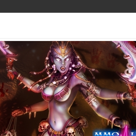
Платформы / жанры
Издательск
Игромани
Дата выхода:
Stopgame:
Разработчик:
Kanobu:
Издатель / Издатель в России:
Котонавт
Сайт:
Digital Spy
Общий: