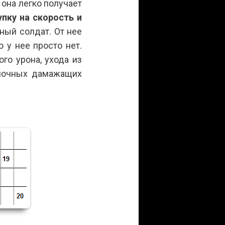
 она легко получает
упку на скорость и
ный солдат. От нее
 у нее просто нет.
го урона, ухода из
иночных дамажащих