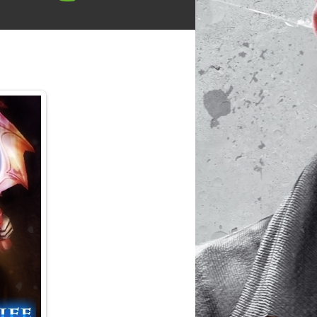
ий рейтинг
я:
ы:
: