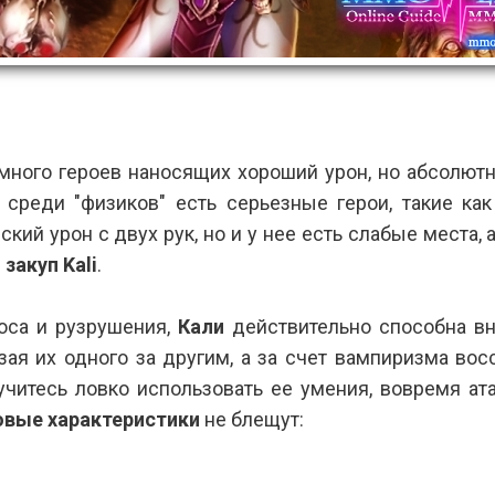
14, 14:44
Категория:
Гайды
ного героев наносящих хороший урон, но абсолют
и среди "физиков" есть серьезные герои, такие ка
кий урон с двух рук, но и у нее есть слабые места, 
 закуп Kali
.
оса и рузрушения,
Кали
действительно способна вн
зая их одного за другим, а за счет вампиризма восс
учитесь ловко использовать ее умения, вовремя ата
овые характеристики
не блещут: