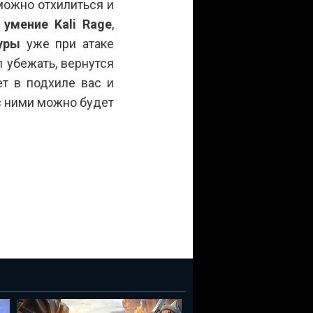
ожно отхилиться и
ь
умение Kali Rage
,
уры
уже при атаке
л убежать, вернутся
т в подхиле вас и
 с ними можно будет