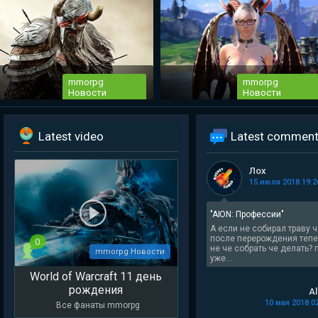
mmorpg
mmorpg
Новости
Новости
The Elder Scrolls Online новый патч
mmorpg Tera Online глобальное
Latest video
Latest comment
2.2.6
обновление
...
Destiny Development продолжае
работу над своим проектом —
Лох
Tera...
15 июля 2018 19:2
"AION: Профессии"
А если не собирал траву 
после перерождения тепе
0
не че собрать че делать? 
mmorpg Новости
уже...
World of Warcraft 11 день
рождения
Al
10 мая 2018 0
Все фанаты mmorpg