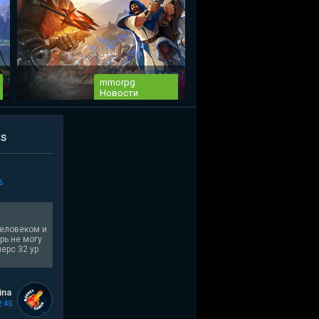
mmorpg
Новости
mmorpg Albion Online – новый
s
видеоролик по Демон-Принцу
т
Чтобы подогреть и без того не
малый ажиотаж в преддверии ЗБТ
в mmorpg...
6
человеком и
рь не могу
перс 32 ур
ina
2:45