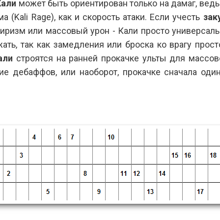
Кали
может быть ориентирован только на дамаг, ведь
а (Kali Rage), как и скорость атаки. Если учесть
зак
пиризм или массовый урон - Кали просто универсаль
ать, так как замедления или броска ко врагу просто
али
строятся на ранней прокачке ульты для массово
тие дебаффов, или наоборот, прокачке сначала од