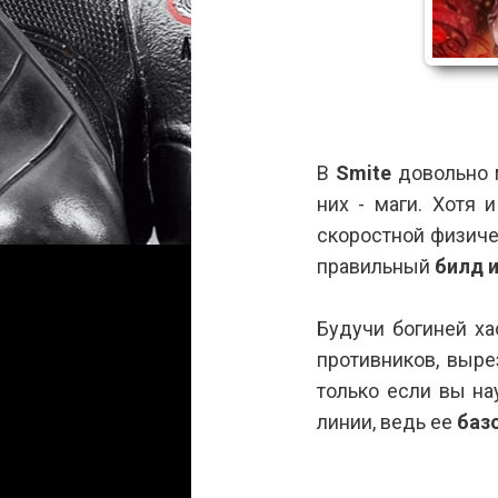
АнархоТурист
20-04-20
В
Smite
довольно м
них - маги. Хотя 
скоростной физичес
правильный
билд и
Будучи богиней ха
противников, выре
только если вы на
линии, ведь ее
баз