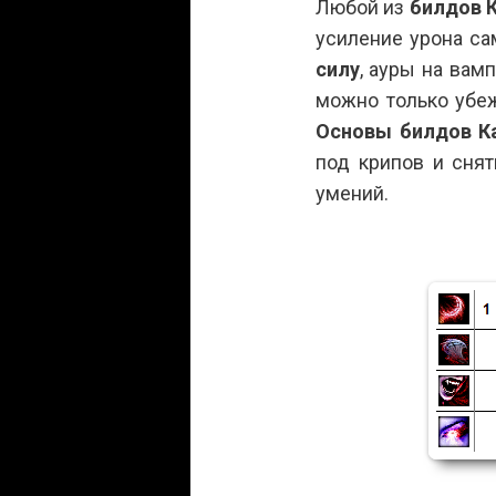
Любой из
билдов 
усиление урона сам
силу
, ауры на вам
можно только убеж
Основы билдов
К
под крипов и сня
умений.