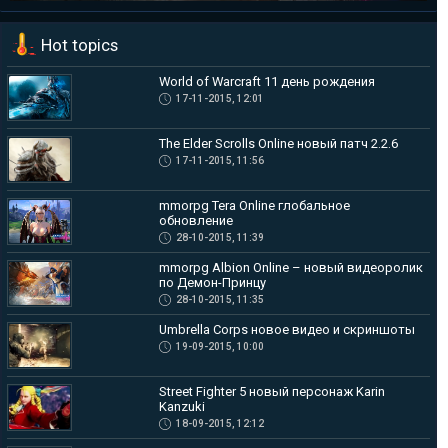
mmorpg Albion Online – новый видеоролик по Демон-Принцу
Hot topics
Чтобы подогреть и без того не малый ажиотаж в преддверии
ЗБТ в mmorpg...
World of Warcraft 11 день рождения
17-11-2015, 12:01
The Elder Scrolls Online новый патч 2.2.6
17-11-2015, 11:56
mmorpg Tera Online глобальное
обновление
28-10-2015, 11:39
mmorpg Albion Online – новый видеоролик
по Демон-Принцу
28-10-2015, 11:35
Umbrella Corps новое видео и скриншоты
19-09-2015, 10:00
Street Fighter 5 новый персонаж Karin
Kanzuki
18-09-2015, 12:12