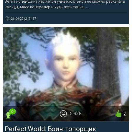
Ветка копейщика является универсальной ее можно раскачать
как ДД, масс контролер и чуть-чуть танка. ...
26-09-2012, 21:57
0
5 938
2
Perfect World: Воин-топорщик