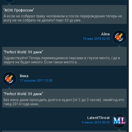
"AION: Профессии"
А если не собирал траву человеком и после перерождения теперь не
могу не че собрать че делать? перс 32 ур уже...
Alina
10 мая 2018 02:45
"Perfect World: 59 данж"
Здравствуйте! Теперь перемещаемся персами в глухое место, где в
округе не будет никого. Если такое место в...
Вика
17 апреля 2017 12:03
"Perfect World: 59 данж"
Без вина данж проходить долго и нудно (от 2 до 3 часов). омайгод ето
гайд 2014 года ыыы...
LatentThreat
6 июня 2016 00:33