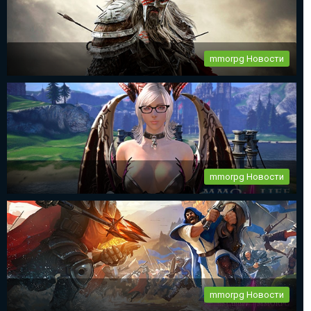
рождения...
mmorpg Новости
The Elder Scrolls Online новый патч 2.2.6
...
mmorpg Новости
mmorpg Tera Online глобальное обновление
Destiny Development продолжает работу над своим проектом
— Tera...
mmorpg Новости