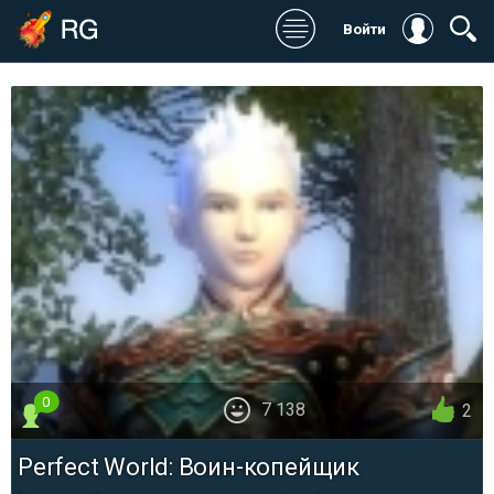
Войти
0
7 138
2
Perfect World: Воин-копейщик