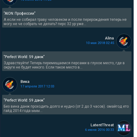
"AION: Профессии"
А если не собирал траву человеком и после перерождения теперь не
могу не че собрать че делать? перс 32 ур уже...
Alina
10 мая 2018 02:45
"Perfect World: 59 данж"
Здравствуйте! Теперь перемещаемся персами в глухое место, где в
округе не будет никого. Если такое место в...
Вика
17 апреля 2017 12:03
"Perfect World: 59 данж"
Без вина данж проходить долго и нудно (от 2 до 3 часов). омайгод ето
гайд 2014 года ыыы...
LatentThreat
6 июня 2016 00:33