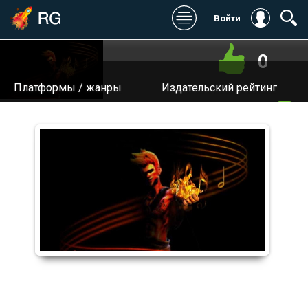
Войти
0
Платформы / жанры
Издательский рейтинг
Игромания:
Дата выхода:
Stopgame:
Разработчик:
Kanobu:
Издатель / Издатель в
России:
Котонавты:
Сайт:
Digital Spy:
Общий: