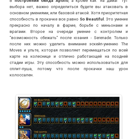
В
построении билда
Apollo
, а кроме как "на дамаг" тут
выбора нет, важно определиться будете вы атаковать в
основном умениями, или базовой атакой. Хотя приоритетная
способность в прокачке все равно
So Beautiful
. Это умение
прекрасно по началу в фарме, борьбе с миньонами и
врагами. Второе на очереди умение с контролем и
"возможность сбежать" после юзания - Serenade. Только
после них можно уделить внимание эскейп-умению The
Moves и ульте, которая позволяет перемещаться по всей
карте на колеснице и отлично работающей на поздней
стадии игры. Эту способность можно использоваться для
сплит-пуша, потому что после прокачки наш урон
колоссален.