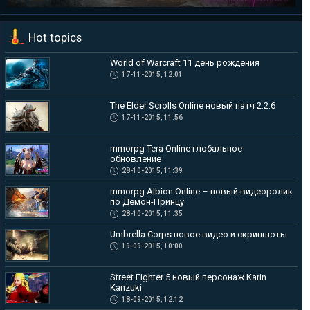
mmorpg Albion Online – новый видеоролик по Демон-Принцу
Hot topics
Чтобы подогреть и без того не малый ажиотаж в преддверии
ЗБТ в mmorpg...
World of Warcraft 11 день рождения
17-11-2015, 12:01
The Elder Scrolls Online новый патч 2.2.6
17-11-2015, 11:56
mmorpg Tera Online глобальное
обновление
28-10-2015, 11:39
mmorpg Albion Online – новый видеоролик
по Демон-Принцу
28-10-2015, 11:35
Umbrella Corps новое видео и скриншоты
19-09-2015, 10:00
Street Fighter 5 новый персонаж Karin
Kanzuki
18-09-2015, 12:12