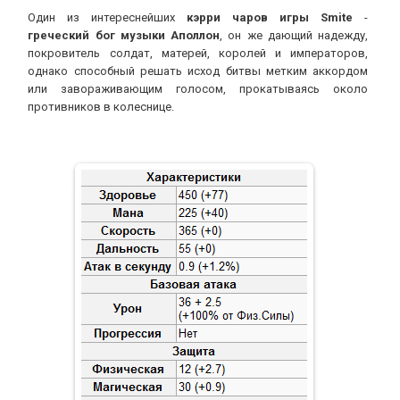
Smite гайд Apollo
Один из интереснейших
кэрри чаров игры Smite
-
греческий бог музыки Аполлон
, он же дающий надежду,
АнархоТурист
12-06-2014, 16:35
Категория:
Гайды
покровитель солдат, матерей, королей и императоров,
однако способный решать исход битвы метким аккордом
или завораживающим голосом, прокатываясь около
противников в колеснице.