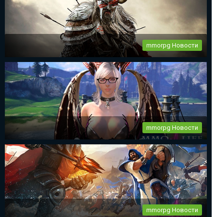
рождения...
mmorpg Новости
The Elder Scrolls Online новый патч 2.2.6
...
mmorpg Новости
mmorpg Tera Online глобальное обновление
Destiny Development продолжает работу над своим проектом
— Tera...
mmorpg Новости