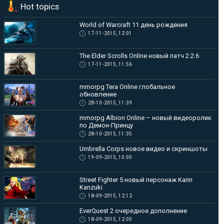
Hot topics
Чтобы подогреть и без того не малый ажиотаж в преддверии
ЗБТ в mmorpg...
World of Warcraft 11 день рождения
17-11-2015, 12:01
The Elder Scrolls Online новый патч 2.2.6
17-11-2015, 11:56
mmorpg Tera Online глобальное
обновление
28-10-2015, 11:39
mmorpg Albion Online – новый видеоролик
по Демон-Принцу
28-10-2015, 11:35
Umbrella Corps новое видео и скриншоты
19-09-2015, 10:00
Street Fighter 5 новый персонаж Karin
Kanzuki
18-09-2015, 12:12
EverQuest 2 очередное дополнение
18-09-2015, 12:00