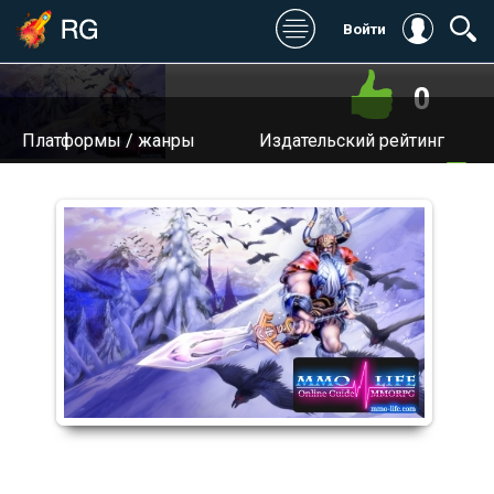
Войти
0
Платформы / жанры
Издательский рейтинг
Игромания:
Дата выхода:
Stopgame:
Разработчик:
Kanobu:
Издатель / Издатель в
России:
Котонавты:
Сайт:
Digital Spy:
Общий: