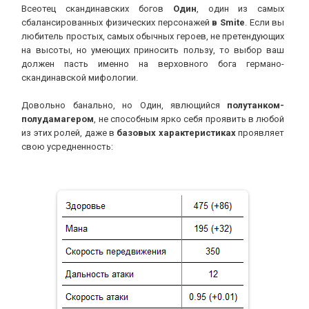
Smite гайд Odin
Всеотец скандинавских богов
Один
, один из самых
сбалансированных физических персонажей
в Smite
. Если вы
любитель простых, самых обычных героев, не претендующих
АнархоТурист
24-04-2014, 16:09
Категория:
Гайды
на высоты, но умеющих приносить пользу, то выбор ваш
должен пасть именно на верховного бога германо-
скандинавской мифологии.
Довольно банально, но Один, явлющийся
полутанком-
полудамагером
, не способным ярко себя проявить в любой
из этих ролей, даже в
базовых характеристиках
проявляет
свою усредненность: