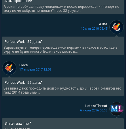
"AION: Профессии"
А если не собирал траву человеком и после перерождения теперь не
могу не че собрать че делать? перс 32 ур уже...
Alina
10 мая 2018 02:45
"Perfect World: 59 данж"
Здравствуйте! Теперь перемещаемся персами в глухое место, где в
округе не будет никого. Если такое место в...
Вика
17 апреля 2017 12:03
"Perfect World: 59 данж"
Без вина данж проходить долго и нудно (от 2 до 3 часов). омайгод ето
гайд 2014 года ыыы...
LatentThreat
6 июня 2016 00:33
"Smite гайд Thor"