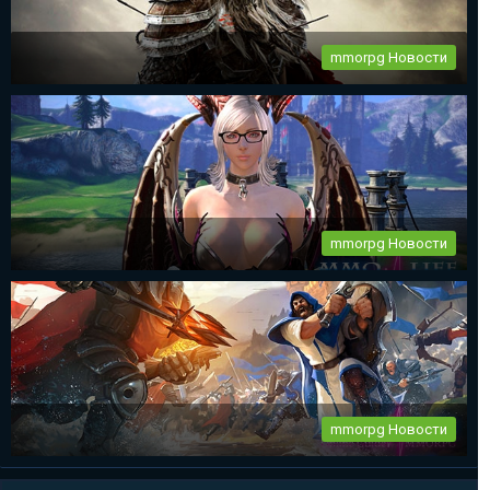
mmorpg Новости
The Elder Scrolls Online новый патч 2.2.6
...
mmorpg Новости
mmorpg Tera Online глобальное обновление
Destiny Development продолжает работу над своим проектом
— Tera...
mmorpg Новости
mmorpg Albion Online – новый видеоролик по Демон-Принцу