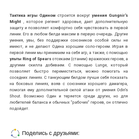
Тактика игры Одином
строится вокруг
умения Gungnir's
Might
, которое регенит здоровье, дает дополнительную
защиту и позволяет комфортно себя чувствовать в первой
линии. Его в любом билде максим в первую очередь. Другие
умения, увы, без поддержки союзников особой силы не
имеют, и не делают Одина хорошим соло-героем. Играя в
первой линии мы принимаем на себя агр, а также, с помощью
ульты Ring of Spears
отсекаем (станим) вражеских героев, а
другими скилла добиваем. С помощью Lunge, который
позволяет быстро переместиться, можно помогать на
соседних линиях. С танкующим билдом лучше себя показать
на боковых линиях, взяв с союзники хорошего дамагера,
помогая ему дополнительной силой атаки от умения Odin's
Shout. Возможно Один и теряется среди других, но для
любителей баланса и обычных "рабочих" героев, он отлично
подойдет.
Поделись с друзьями: