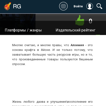
Войти
0
Платформы / жанры
Издательский рейтинг
Игромания:
Дата выхода:
Многие считаю, и многие правы, что
Алхимия
- это
Stopgame:
Разработчик:
основа крафта в Айоне. И не только потому, что
захватывает большую часть ресурсов игры, но и то,
Kanobu:
Издатель / Издатель в
что произведененные товары пользуются бешеным
России:
спросом.
Котонавты:
Сайт:
Digital Spy:
Общий:
Жизнь любого даэва и улучшение\восполнение его