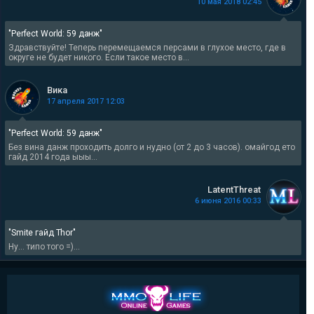
10 мая 2018 02:45
"Perfect World: 59 данж"
Здравствуйте! Теперь перемещаемся персами в глухое место, где в
округе не будет никого. Если такое место в...
Вика
17 апреля 2017 12:03
"Perfect World: 59 данж"
Без вина данж проходить долго и нудно (от 2 до 3 часов). омайгод ето
гайд 2014 года ыыы...
LatentThreat
6 июня 2016 00:33
"Smite гайд Thor"
Ну... типо того =)...