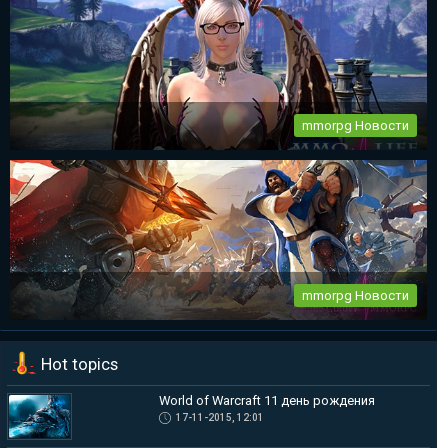
The Elder Scrolls Online новый патч 2.2.6
...
mmorpg Новости
mmorpg Tera Online глобальное обновление
Destiny Development продолжает работу над своим проектом
— Tera...
mmorpg Новости
mmorpg Albion Online – новый видеоролик по Демон-Принцу
Hot topics
Чтобы подогреть и без того не малый ажиотаж в преддверии
ЗБТ в mmorpg...
World of Warcraft 11 день рождения
17-11-2015, 12:01