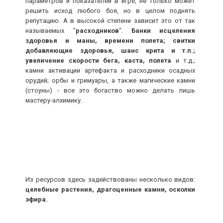
параметров и показателей в игре, не только может
AION: Алхимия
решить исход любого боя, но в целом поднять
репутацию. А в высокой степени зависит это от так
АнархоТурист
26-09-2012, 21:57
называемых "
расходников
".
Банки исцеления
Категория:
Профессии
здоровья и маны, времени полета; свитки
добавляющие здоровья, шанс крита и т.п.;
увеличение скорости бега, каста, полета
и т.д.;
камни активации артефакта и расходники осадных
орудий; орбы и гримуары, а также магические камни
(стоуны) - все это богаство можно делать лишь
мастеру-алхимику.
Из ресурсов здесь задействованы несколько видов:
целебные растения, драгоценные камни, осколки
эфира.