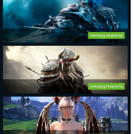
mmorpg Новости
World of Warcraft 11 день рождения
Все фанаты mmorpg World of Warcraft празднуют 11-ый день
рождения...
mmorpg Новости
The Elder Scrolls Online новый патч 2.2.6
...