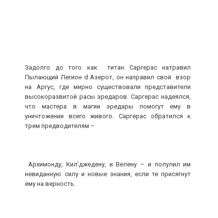
Задолго до того как титан Саргерас натравил
Пылающий Легион d Азерот, он направил свой взор
на Аргус, где мирно существовали представители
высокоразвитой расы эредаров. Саргерас надеялся,
что мастера в магии эредары помогут ему в
уничтожении всего живого. Саргерас обратился к
трем предводителям –
Архимонду, Кил’джедену, и Велену – и полулил им
невиданную силу и новые знания, если те присягнут
ему на верность.