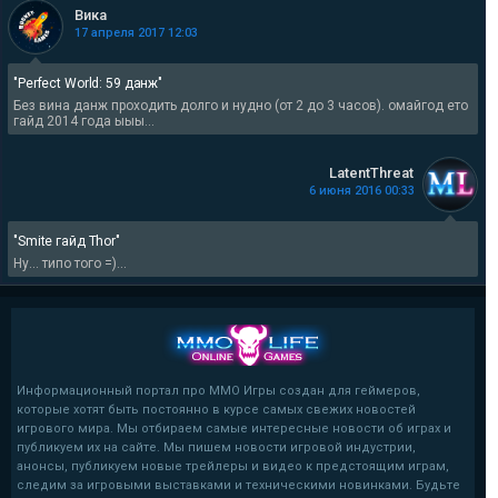
Вика
17 апреля 2017 12:03
"Perfect World: 59 данж"
Без вина данж проходить долго и нудно (от 2 до 3 часов). омайгод ето
гайд 2014 года ыыы...
LatentThreat
6 июня 2016 00:33
"Smite гайд Thor"
Ну... типо того =)...
Информационный портал про MMO Игры создан для геймеров,
которые хотят быть постоянно в курсе самых свежих новостей
игрового мира. Мы отбираем самые интересные новости об играх и
публикуем их на сайте. Мы пишем новости игровой индустрии,
анонсы, публикуем новые трейлеры и видео к предстоящим играм,
следим за игровыми выставками и техническими новинками. Будьте