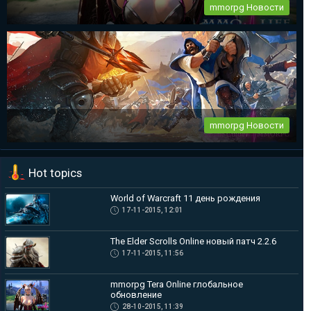
mmorpg Новости
mmorpg Tera Online глобальное обновление
Destiny Development продолжает работу над своим проектом
— Tera...
mmorpg Новости
mmorpg Albion Online – новый видеоролик по Демон-Принцу
Hot topics
Чтобы подогреть и без того не малый ажиотаж в преддверии
ЗБТ в mmorpg...
World of Warcraft 11 день рождения
17-11-2015, 12:01
The Elder Scrolls Online новый патч 2.2.6
17-11-2015, 11:56
mmorpg Tera Online глобальное
обновление
28-10-2015, 11:39