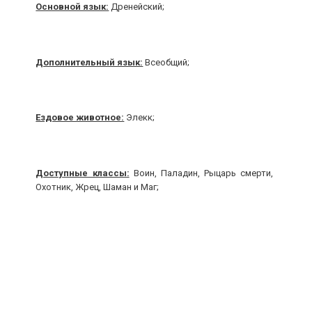
World of Warcraft: Дреней
Основной язык:
Дренейский;
LatentThreat
26-09-2012, 21:57
Категория:
Альянс
Дополнительный язык:
Всеобщий;
Ездовое животное:
Элекк;
Доступные классы:
Воин, Паладин, Рыцарь смерти,
Охотник, Жрец, Шаман и Маг;