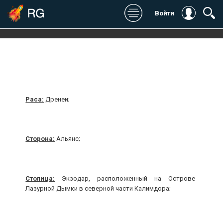
2
Войти
Платформы / жанры
Издательский рейтинг
Игромания:
Дата выхода:
Раса:
Дренеи;
Stopgame:
Разработчик:
Kanobu:
Издатель / Издатель в
России:
Котонавты:
Сторона:
Альянс;
Сайт:
Digital Spy:
Общий:
Столица:
Экзодар, расположенный на Острове
Лазурной Дымки в северной части Калимдора;