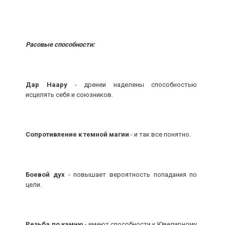
Расовые способности:
Дар Наару
- дренеи наделены способностью
исцелять себя и союзников.
Сопротивление к темной магии
- и так все понятно.
Боевой дух
- повышает вероятность попадания по
цели.
Резьба по камню
- имеют способности к Ювелирному