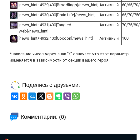
[news_hint=4929|400]Broodlings[/news_hint]
Активный
60/65/70
[news_hint=4930|400]Drain Life[/news_hint]
Активный
65/70/75
[news_hint=4931|400]Tangled
Активный
70/75/80
Web[/news_hint]
[news_hint=4932|400]Cocoon[/news_hint]
Активный
100
*написание чисел через знак "\" означает что этот параметр
изменяется в зависимости от секции вашего героя.
Поделись с друзьями:
Комментарии: (0)