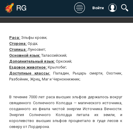
2
Войти
Платформы / жанры
Издательский рейтинг
Раса:
Эльфы крови;
Сторона:
Орда;
Игромания:
Дата выхода:
Столица:
Луносвет;
Основной язык:
Талассийский;
Stopgame:
Разработчик:
Дополнительный язык:
Оркский;
Ездовое животное:
Крылобег;
Kanobu:
Издатель / Издатель в
Доступные классы:
Паладин, Рыцарь смерти, Охотник,
России:
Разбойник, Жрец, Маг и Чернокнижник;
Котонавты:
Сайт:
Digital Spy:
В течение 7000 лет раса высших эльфов держалось вокруг
священного Солнечного Колодца — магического источника,
Общий:
созданного из фиала чистой энергии Источника Вечности.
Энергия Солнечного Колодца питала их земли, и
королевство высших эльфов процветало в гуще лесов к
северу от Лордерона.