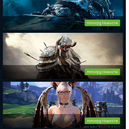
mmorpg Новости
World of Warcraft 11 день рождения
Все фанаты mmorpg World of Warcraft празднуют 11-ый день
рождения...
mmorpg Новости
The Elder Scrolls Online новый патч 2.2.6
...
mmorpg Новости