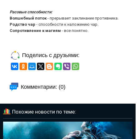
World of Warcraft: Эльф Крови
Расовые способности:
LatentThreat
26-09-2012, 21:57
Категория:
Орда
Волшебный поток
- прерывает заклинание противника.
Родство чар
- способности к наложению чар.
Сопротивление к магиям
- все понятно.
Поделись с друзьями:
Комментарии: (0)
Похожие новости по теме: