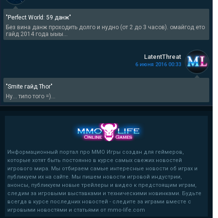
"Perfect World: 59 данж"
Без вина данж проходить долго и нудно (от 2 до 3 часов). омайгод ето
гайд 2014 года ыыы...
LatentThreat
6 июня 2016 00:33
"Smite гайд Thor"
Ну... типо того =)...
Информационный портал про MMO Игры создан для геймеров,
которые хотят быть постоянно в курсе самых свежих новостей
игрового мира. Мы отбираем самые интересные новости об играх и
публикуем их на сайте. Мы пишем новости игровой индустрии,
анонсы, публикуем новые трейлеры и видео к предстоящим играм,
следим за игровыми выставками и техническими новинками. Будьте
всегда в курсе последних новостей - следите за играми вместе с
игровыми новостями и статьями от mmo-life.com