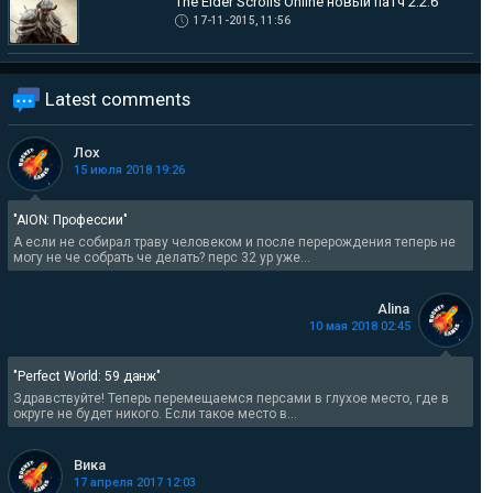
The Elder Scrolls Online новый патч 2.2.6
17-11-2015, 11:56
Latest comments
Лох
15 июля 2018 19:26
"AION: Профессии"
А если не собирал траву человеком и после перерождения теперь не
могу не че собрать че делать? перс 32 ур уже...
Alina
10 мая 2018 02:45
"Perfect World: 59 данж"
Здравствуйте! Теперь перемещаемся персами в глухое место, где в
округе не будет никого. Если такое место в...
Вика
17 апреля 2017 12:03