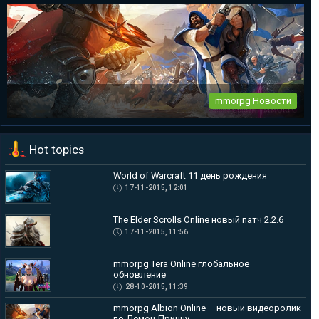
mmorpg Tera Online глобальное обновление
Destiny Development продолжает работу над своим проектом
— Tera...
mmorpg Новости
mmorpg Albion Online – новый видеоролик по Демон-Принцу
Hot topics
Чтобы подогреть и без того не малый ажиотаж в преддверии
ЗБТ в mmorpg...
World of Warcraft 11 день рождения
17-11-2015, 12:01
The Elder Scrolls Online новый патч 2.2.6
17-11-2015, 11:56
mmorpg Tera Online глобальное
обновление
28-10-2015, 11:39
mmorpg Albion Online – новый видеоролик
по Демон-Принцу