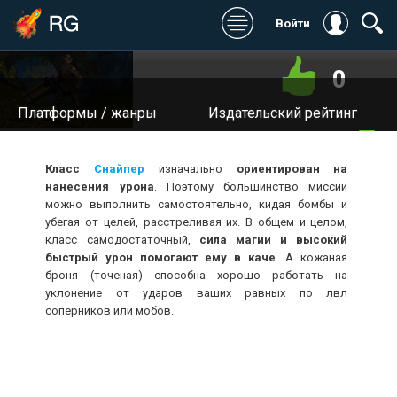
Войти
0
Платформы / жанры
Издательский рейтинг
Игромания:
Дата выхода:
Класс
Снайпер
изначально
ориентирован на
Stopgame:
Разработчик:
нанесения урона
. Поэтому большинство миссий
можно выполнить самостоятельно, кидая бомбы и
Kanobu:
Издатель / Издатель в
убегая от целей, расстреливая их. В общем и целом,
России:
класс самодостаточный,
сила магии и высокий
Котонавты:
быстрый урон помогают ему в каче
. А кожаная
Сайт:
броня (точеная) способна хорошо работать на
Digital Spy:
уклонение от ударов ваших равных по лвл
соперников или мобов.
Общий: