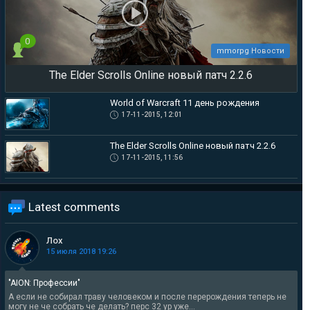
0
mmorpg Новости
The Elder Scrolls Online новый патч 2.2.6
World of Warcraft 11 день рождения
17-11-2015, 12:01
The Elder Scrolls Online новый патч 2.2.6
17-11-2015, 11:56
Latest comments
Лох
15 июля 2018 19:26
"AION: Профессии"
А если не собирал траву человеком и после перерождения теперь не
могу не че собрать че делать? перс 32 ур уже...