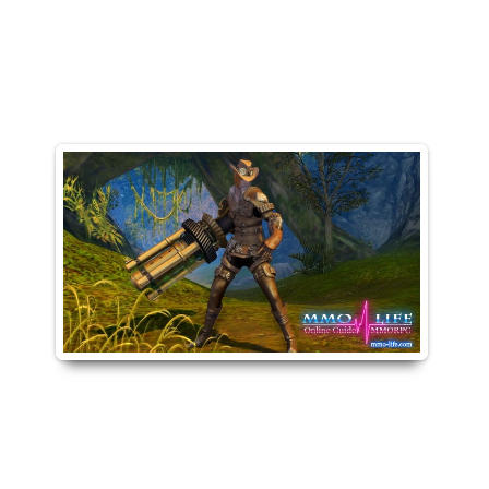
AION: Как качать Снайпера?
АнархоТурист
27-04-2013, 18:50
Категория:
Как качаться?