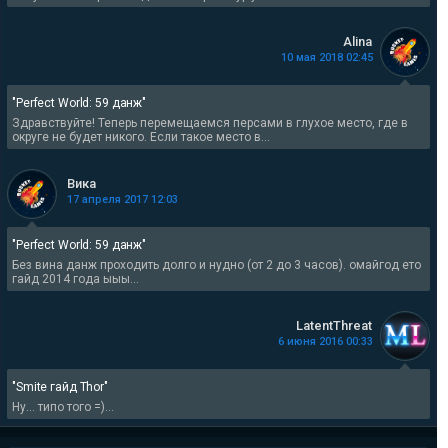
Alina
10 мая 2018 02:45
"Perfect World: 59 данж"
Здравствуйте! Теперь перемещаемся персами в глухое место, где в
округе не будет никого. Если такое место в...
Вика
17 апреля 2017 12:03
"Perfect World: 59 данж"
Без вина данж проходить долго и нудно (от 2 до 3 часов). омайгод ето
гайд 2014 года ыыы...
LatentThreat
6 июня 2016 00:33
"Smite гайд Thor"
Ну... типо того =)...