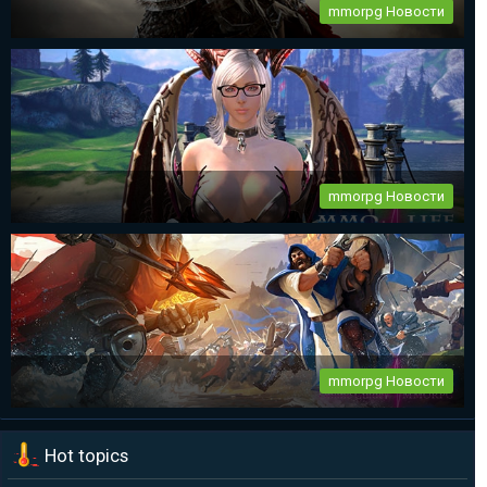
mmorpg Новости
The Elder Scrolls Online новый патч 2.2.6
...
mmorpg Новости
mmorpg Tera Online глобальное обновление
Destiny Development продолжает работу над своим проектом
— Tera...
mmorpg Новости
mmorpg Albion Online – новый видеоролик по Демон-Принцу
Hot topics
Чтобы подогреть и без того не малый ажиотаж в преддверии
ЗБТ в mmorpg...